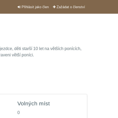
Přihlásit jako člen
Zažádat o členství
ezdce, děti starší 10 let na větších ponících,
aveni větší poníci.
Volných míst
0