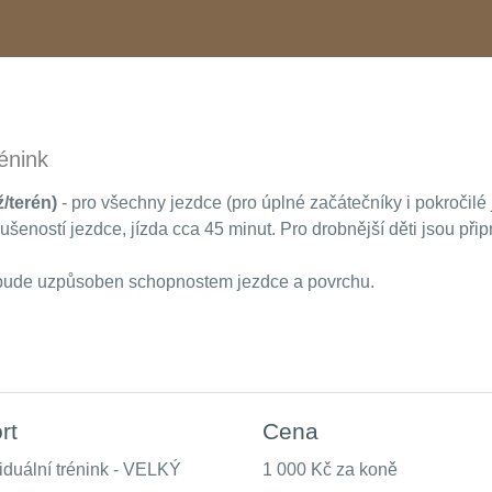
énink
ž/terén)
- pro všechny jezdce (pro úplné začátečníky i pokročilé j
šeností jezdce, jízda cca 45 minut. Pro drobnější děti jsou připr
 bude uzpůsoben schopnostem jezdce a povrchu.
rt
Cena
viduální trénink - VELKÝ
1 000 Kč za koně