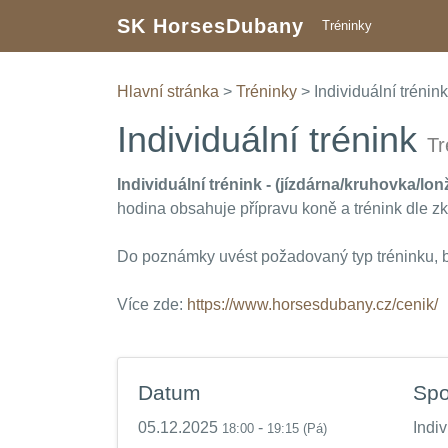
SK HorsesDubany
Tréninky
Hlavní stránka
>
Tréninky
> Individuální trénink
Individuální trénink
Tr
Individuální trénink - (jízdárna/kruhovka/lon
hodina obsahuje přípravu koně a trénink dle zku
Do poznámky uvést požadovaný typ tréninku,
Více zde:
https://www.horsesdubany.cz/cenik/
Datum
Spo
05.12.2025
-
Indi
18:00
19:15
(Pá)