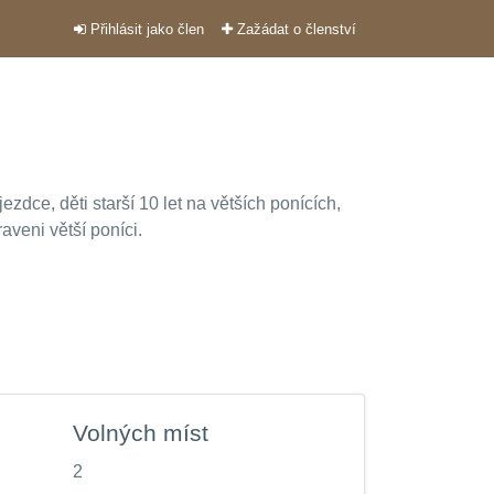
Přihlásit jako člen
Zažádat o členství
ezdce, děti starší 10 let na větších ponících,
aveni větší poníci.
Volných míst
2