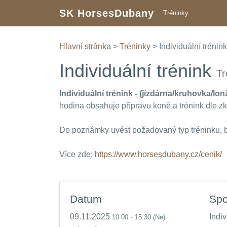
SK HorsesDubany
Tréninky
Hlavní stránka
>
Tréninky
> Individuální trénink
Individuální trénink
Tr
Individuální trénink - (jízdárna/kruhovka/lon
hodina obsahuje přípravu koně a trénink dle zku
Do poznámky uvést požadovaný typ tréninku,
Více zde:
https://www.horsesdubany.cz/cenik/
Datum
Spo
09.11.2025
-
Indi
10:00
15:30
(Ne)