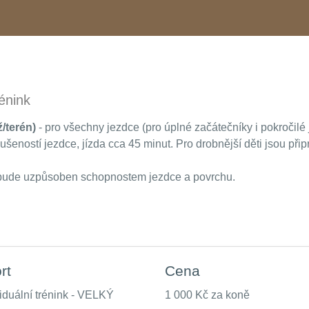
énink
ž/terén)
- pro všechny jezdce (pro úplné začátečníky i pokročilé j
šeností jezdce, jízda cca 45 minut. Pro drobnější děti jsou připr
 bude uzpůsoben schopnostem jezdce a povrchu.
rt
Cena
viduální trénink - VELKÝ
1 000 Kč za koně