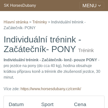
MENU
SK HorsesDubany
Hlavní stránka
>
Tréninky
> Individuální trénink -
Začátečník- PONY
Individuální trénink -
Začátečník- PONY
Trénink
Individuální trénink - Začátečník- lonž- pouze PONY
-
pro jezdce na pony (do cca 40 kg), hodina obsahuje
krátkou přípravu koně a trénink dle zkušeností jezdce, 30
minut.
Více zde:
https://www.horsesdubany.cz/cenik/
Datum
Sport
Cena