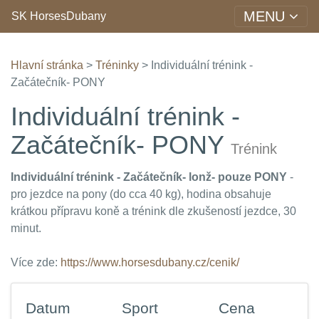
MENU
SK HorsesDubany
Hlavní stránka
>
Tréninky
> Individuální trénink -
Začátečník- PONY
Individuální trénink -
Začátečník- PONY
Trénink
Individuální trénink - Začátečník- lonž- pouze PONY
-
pro jezdce na pony (do cca 40 kg), hodina obsahuje
krátkou přípravu koně a trénink dle zkušeností jezdce, 30
minut.
Více zde:
https://www.horsesdubany.cz/cenik/
Datum
Sport
Cena