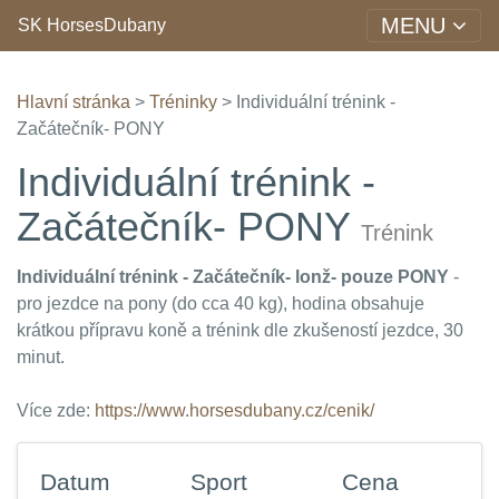
MENU
SK HorsesDubany
Hlavní stránka
>
Tréninky
> Individuální trénink -
Začátečník- PONY
Individuální trénink -
Začátečník- PONY
Trénink
Individuální trénink - Začátečník- lonž- pouze PONY
-
pro jezdce na pony (do cca 40 kg), hodina obsahuje
krátkou přípravu koně a trénink dle zkušeností jezdce, 30
minut.
Více zde:
https://www.horsesdubany.cz/cenik/
Datum
Sport
Cena